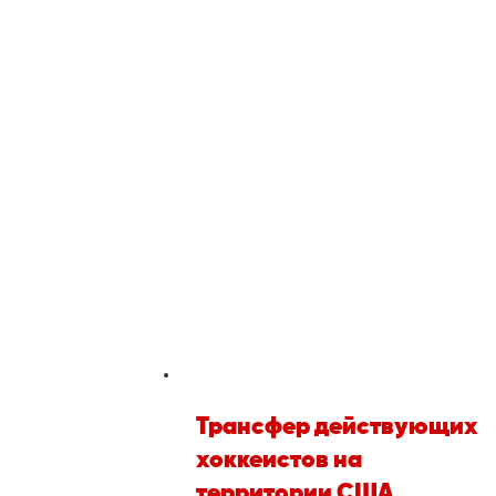
Тренировочный процесс
Тренировки, как правило, проходят ежеднев
по выходным) и вклю
чают в себя занятия на 
тренажерном зале.
Мы всегда предоставляем расписание
тренировочного процесса заранее для
предварительного согласования с клиентом
Трансфер действующих
хоккеистов на
территории США