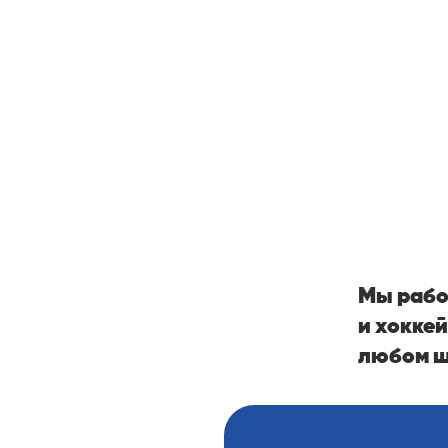
JUN
Мы рабо
и хокке
любом ш